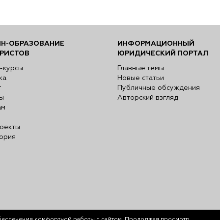
Н-ОБРАЗОВАНИЕ
ИНФОРМАЦИОННЫЙ
РИСТОВ
ЮРИДИЧЕСКИЙ ПОРТАЛ
-курсы
Главные темы
ка
Новые статьи
г
Публичные обсуждения
ы
Авторский взгляд
ам
оекты
ория
беспечения комфортной работы с сайтом. Продолжая просмотр