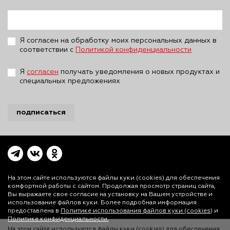
Я согласен на обработку моих персональных данных в
соответствии с
Политикой конфиденциальности
Я
согласен
получать уведомления о новых продуктах и
специальных предложениях
подписаться
На этом сайте используются файлы куки (cookies)
для обеспечения
комфортной работы с сайтом. Продолжая просмотр страниц сайта,
Вы выражаете свое согласие на установку на Вашем устройстве и
использование файлов куки. Более подробная информация
На этом сайте используются файлы куки (cookies) для обеспечения
предоставлена в
Политике использования файлов куки (cookies)
и
комфортной работы с сайтом. Продолжая просмотр страниц сайта,
Политике конфиденциальности.
Вы выражаете свое согласие на установку на Вашем устройстве