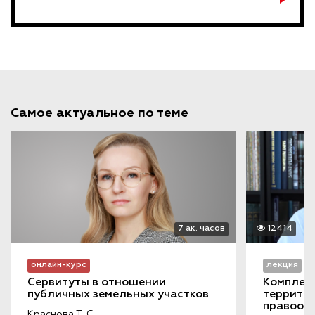
Самое актуальное по теме
7 ак. часов
12414
онлайн-курс
лекция
Сервитуты в отношении 
Комплекс
публичных земельных участков
территор
правооб
Краснова Т. С.