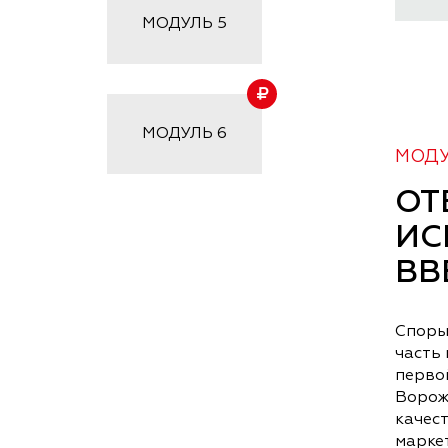
МОДУЛЬ
5
МОДУЛЬ
6
МОДУЛ
ОТ
ИС
ВВ
Споры
часть
перво
Ворож
качес
марке