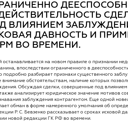
РАНИЧЕННО ДЕЕСПОСОБН
ДЕЙСТВИТЕЛЬНОСТЬ СДЕ
Д ВЛИЯНИЕМ ЗАБЛУЖДЕНИ
КОВАЯ ДАВНОСТЬ И ПРИ
РМ ВО ВРЕМЕНИ.
й останавливается на новом правиле о признании нед
анина, впоследствии ограниченного в дееспособности
р подробно разбирает признаки существенного заблу
е внимание обстоятельствам, наличие которых позво
ждения. Обсуждая сделки, совершенные под влиянием
 также анализирует юридическое значение мотивов со
знавания заблуждения контрагентом. Еще одной новел
пает обман в форме намеренного умолчания об определ
екции Р. С. Бевзенко рассказывает о сроках исковой 
вии новой редакции ГК РФ во времени.