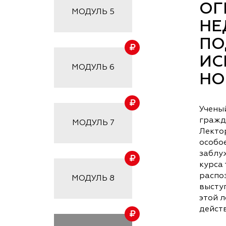
ОГ
МОДУЛЬ
5
НЕ
ПО
ИС
МОДУЛЬ
6
НО
Учены
гражд
МОДУЛЬ
7
Лекто
особо
заблу
курса
распо
МОДУЛЬ
8
высту
этой л
дейст