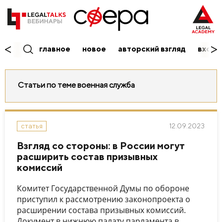
главное
новое
авторский взгляд
вход/
Статьи по теме военная служба
12.09.2023
статья
Взгляд со стороны: в России могут
расширить состав призывных
комиссий
Комитет Государственной Думы по обороне
приступил к рассмотрению законопроекта о
расширении состава призывных комиссий.
Документ в нижнюю палату парламента в