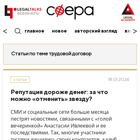
главное
новое
авторский взгляд
вход/
Статьи по теме трудовой договор
18.01.2024
статья
Репутация дороже денег: за что
можно «отменить» звезду?
СМИ и социальные сети больше месяца
пестрят новостями, связанными с «голой
вечеринкой» Анастасии Ивлеевой и ее
последствиями. Так, многие участники
тусовки лишились своих контрактов, а клуб