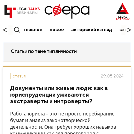
главное
новое
авторский взгляд
вход/
Статьи по теме тип личности
29.05.2024
статья
Документы или живые люди: как в
юриспруденции уживаются
экстраверты и интроверты?
Работа юриста – это не просто перебирание
бумаг и анализ законотворческой
деятельности. Она требует хороших навыков
коммуникации как для переговоров с