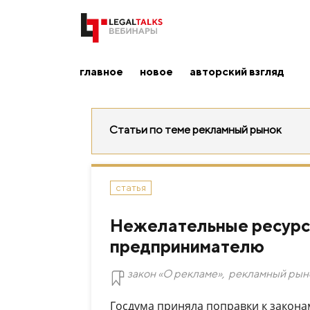
главное
новое
авторский взгляд
Статьи по теме рекламный рынок
статья
Нежелательные ресурсы
предпринимателю
закон «О рекламе»
,
рекламный рын
Госдума приняла поправки к закона