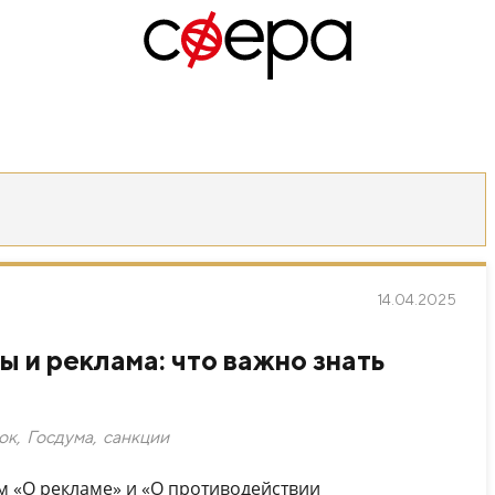
14.04.2025
 и реклама: что важно знать
ок
,
Госдума
,
санкции
м «О рекламе» и «О противодействии