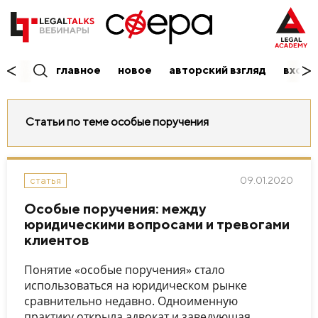
главное
новое
авторский взгляд
вход/
Статьи по теме особые поручения
09.01.2020
статья
Особые поручения: между
юридическими вопросами и тревогами
клиентов
Понятие «особые поручения» стало
использоваться на юридическом рынке
сравнительно недавно. Одноименную
практику открыла адвокат и заведующая