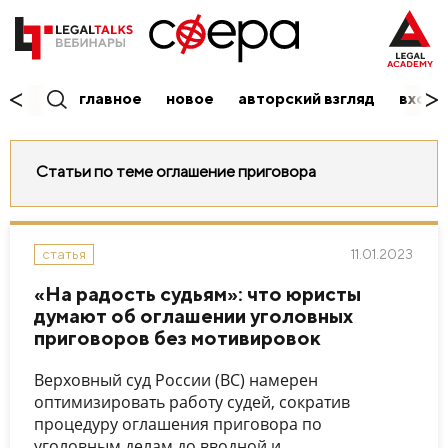
главное
новое
авторский взгляд
вход/
Статьи по теме оглашение приговора
11.01.2023
статья
«На радость судьям»: что юристы
думают об оглашении уголовных
приговоров без мотивировок
Верховный суд России (ВС) намерен
оптимизировать работу судей, сократив
процедуру оглашения приговора по
уголовным делам до вводной и