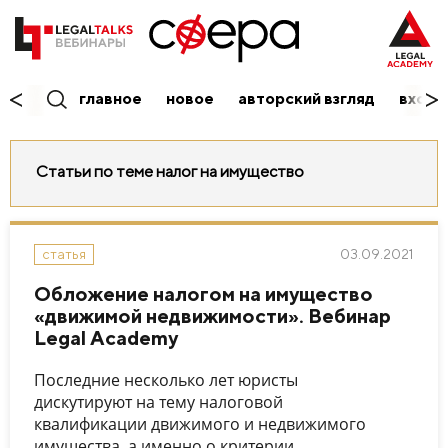
главное
новое
авторский взгляд
вход/
Статьи по теме налог на имущество
03.09.2021
статья
Обложение налогом на имущество
«движимой недвижимости». Вебинар
Legal Academy
Последние несколько лет юристы
дискутируют на тему налоговой
квалификации движимого и недвижимого
имущества, а именно о критерии