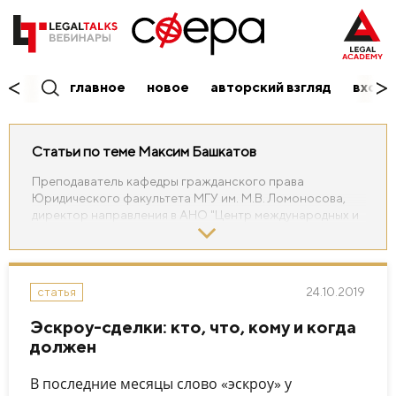
главное
новое
авторский взгляд
вход/
Статьи по теме Максим Башкатов
Преподаватель кафедры гражданского права
Юридического факультета МГУ им. М.В. Ломоносова,
директор направления в АНО "Центр международных и
сравнительно-правовых исследований", ответственный
редактор журнала «Вестник гражданского права»,
арбитр Российского арбитражного центра при
Российском институте современного арбитража.
24.10.2019
статья
Эксперт в области гражданского и банковского права,
правового регулирования финансовых сделок
Эскроу-сделки: кто, что, кому и когда
должен
В последние месяцы слово «эскроу» у