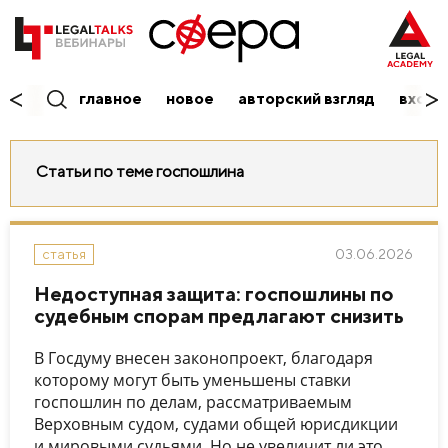
главное
новое
авторский взгляд
вход/
Статьи по теме госпошлина
03.06.2026
статья
Недоступная защита: госпошлины по
судебным спорам предлагают снизить
В Госдуму внесен законопроект, благодаря
которому могут быть уменьшены ставки
госпошлин по делам, рассматриваемым
Верховным судом, судами общей юрисдикции
и мировыми судьями. Но не увеличит ли это