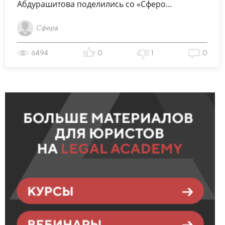
Абдурашитова поделились со «Сферо...
Сфера
6494
0
1
0