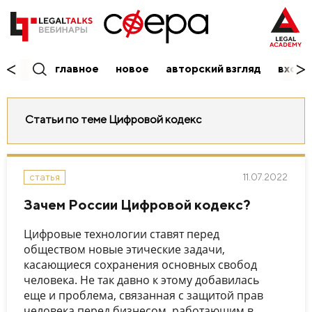
главное
новое
авторский взгляд
вход/
Статьи по теме Цифровой кодекс
11.07.2022
статья
Зачем России Цифровой кодекс?
Цифровые технологии ставят перед
обществом новые этические задачи,
касающиеся сохранения основных свобод
человека. Не так давно к этому добавилась
еще и проблема, связанная с защитой прав
человека перед бизнесом, работающим в