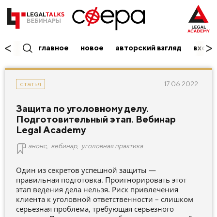
главное
новое
авторский взгляд
вход/
17.06.2022
статья
Защита по уголовному делу.
Подготовительный этап. Вебинар
Legal Academy
анонс
,
вебинар
,
уголовная практика
Один из секретов успешной защиты —
правильная подготовка. Проигнорировать этот
этап ведения дела нельзя. Риск привлечения
клиента к уголовной ответственности – слишком
серьезная проблема, требующая серьезного