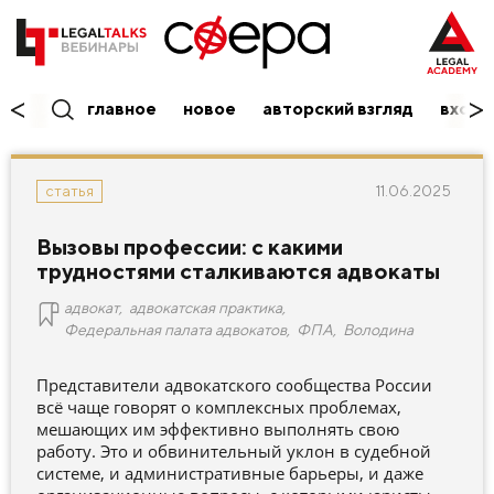
главное
новое
авторский взгляд
вход/
11.06.2025
статья
Вызовы профессии: с какими
трудностями сталкиваются адвокаты
адвокат
,
адвокатская практика
,
Федеральная палата адвокатов
,
ФПА
,
Володина
Представители адвокатского сообщества России
всё чаще говорят о комплексных проблемах,
мешающих им эффективно выполнять свою
работу. Это и обвинительный уклон в судебной
системе, и административные барьеры, и даже