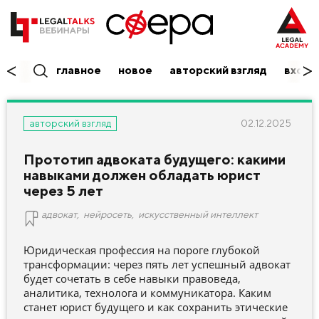
главное
новое
авторский взгляд
вход/
02.12.2025
авторский взгляд
Прототип адвоката будущего: какими
навыками должен обладать юрист
через 5 лет
адвокат
,
нейросеть
,
искусственный интеллект
Юридическая профессия на пороге глубокой
трансформации: через пять лет успешный адвокат
будет сочетать в себе навыки правоведа,
аналитика, технолога и коммуникатора. Каким
станет юрист будущего и как сохранить этические