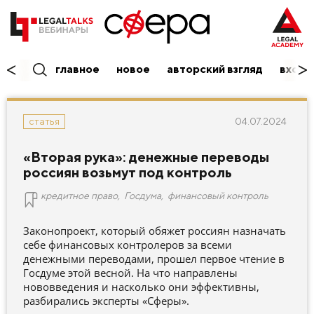
главное
новое
авторский взгляд
вход/
04.07.2024
статья
«Вторая рука»: денежные переводы
россиян возьмут под контроль
кредитное право
,
Госдума
,
финансовый контроль
Законопроект, который обяжет россиян назначать
себе финансовых контролеров за всеми
денежными переводами, прошел первое чтение в
Госдуме этой весной. На что направлены
нововведения и насколько они эффективны,
разбирались эксперты «Сферы».