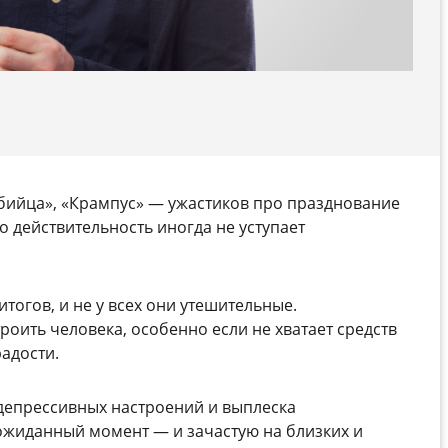
убийца», «Крампус» — ужастиков про празднование
о действительность иногда не уступает
тогов, и не у всех они утешительные.
оить человека, особенно если не хватает средств
адости.
депрессивных настроений и выплеска
ожиданный момент — и зачастую на близких и