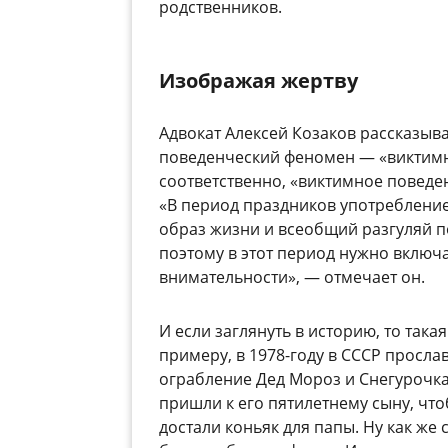
родственников.
Изображая жертву
Адвокат Алексей Козаков рассказыва
поведенческий феномен — «виктимно
соответственно, «виктимное поведе
«В период праздников употреблени
образ жизни и всеобщий разгуляй п
поэтому в этот период нужно вклю
внимательности», — отмечает он.
И если заглянуть в историю, то така
примеру, в 1978-году в СССР прос
ограбление Дед Мороз и Снегурочка
пришли к его пятилетнему сыну, чт
достали коньяк для папы. Ну как же