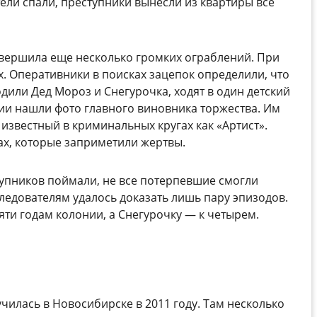
ели спали, преступники вынесли из квартиры все
овершила еще несколько громких ограблений. При
. Оперативники в поисках зацепок определили, что
одили Дед Мороз и Снегурочка, ходят в один детский
ии нашли фото главного виновника торжества. Им
известный в криминальных кругах как «Артист».
ах, которые заприметили жертвы.
тупников поймали, не все потерпевшие смогли
Следователям удалось доказать лишь пару эпизодов.
яти годам колонии, а Снегурочку — к четырем.
чилась в Новосибирске в 2011 году. Там несколько