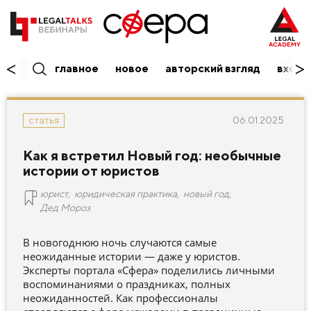
главное
новое
авторский взгляд
вход/
06.01.2025
статья
Как я встретил Новый год: необычные
истории от юристов
юрист
,
юридическая практика
,
новый год
,
Дед Мороз
В новогоднюю ночь случаются самые
неожиданные истории — даже у юристов.
Эксперты портала «Сфера» поделились личными
воспоминаниями о праздниках, полных
неожиданностей. Как профессионалы