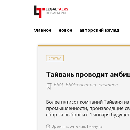
главное
новое
авторский взгляд
статья
Тайвань проводит амби
ESG
,
ESG-повестка
,
ecumene
Более пятисот компаний Тайваня и
промышленности, производящие свыш
сбор за выбросы с 1 января будущег
Время прочтения: 1 минута