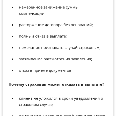
н
амеренное занижение суммы
компенсации;
р
асторжение договора без оснований;
п
олный отказ в выплате;
н
ежелание признавать случай страховым;
з
атягивание рассмотрения заявления;
о
тказ в приеме документов.
Почему страховая может отказать в выплате?
к
лиент не уложился в сроки уведомления о
страховом случае;
и
зменились условия риска (например, место