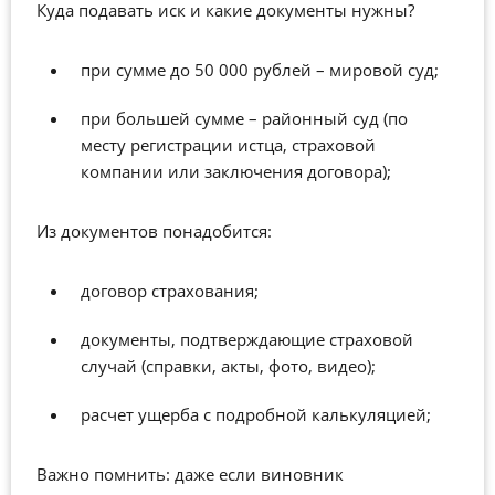
Куда подавать иск
и какие документы нужны?
п
ри сумме до 50 000
рублей
– мировой суд;
п
ри большей сумме – районный суд (по
месту регистрации истца, страховой
компании или заключения договора);
Из документов понадобится:
д
оговор страхования;
д
окументы, подтверждающие страховой
случай (справки, акты, фото, видео);
р
асчет ущерба с подробной калькуляцией;
Важно помнить: даже если виновник