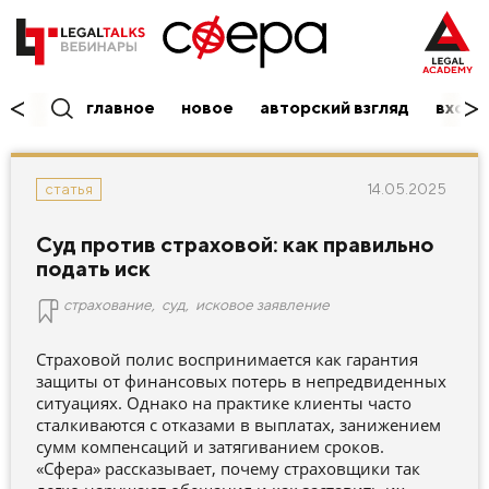
главное
новое
авторский взгляд
вход/
14.05.2025
статья
Суд против страховой: как правильно
подать иск
страхование
,
суд
,
исковое заявление
Страховой полис воспринимается как гарантия
защиты от финансовых потерь в непредвиденных
ситуациях. Однако на практике клиенты часто
сталкиваются с отказами в выплатах, занижением
сумм компенсаций и затягиванием сроков.
«Сфера» рассказывает, почему страховщики так