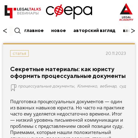
главное
новое
авторский взгляд
вход/
20.11.2023
статья
Секретные материалы: как юристу
оформить процессуальные документы
процессуальные документы
,
Клименко
,
вебинар
,
суд
Подготовка процессуальных документов — один
из важных навыков юриста. Но часто на практике
часто ему уделяется недостаточно времени. Итог
— низкий уровень письменной коммуникации и
проблемы с представлением своей позиции суду.
Приемами, которые нашли положительный