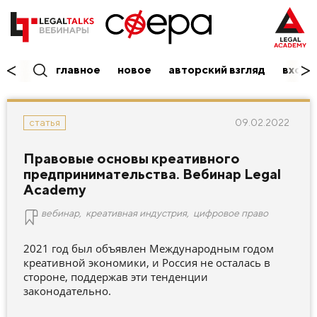
главное
новое
авторский взгляд
вход/
09.02.2022
статья
Правовые основы креативного
предпринимательства. Вебинар Legal
Academy
вебинар
,
креативная индустрия
,
цифровое право
2021 год был объявлен Международным годом
креативной экономики, и Россия не осталась в
стороне, поддержав эти тенденции
законодательно.