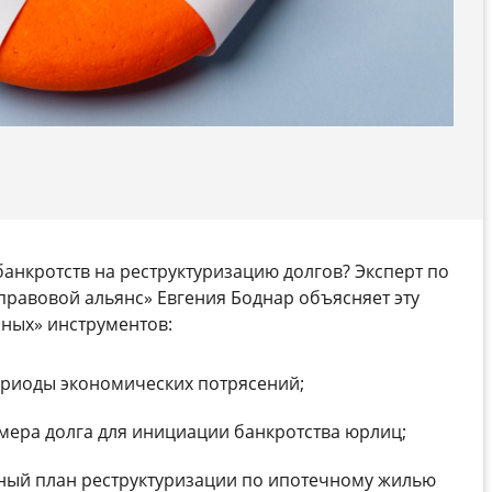
банкротств на реструктуризацию долгов?
Эксперт по
равовой альянс» Евгения Боднар объясняет эту
ных» инструментов:
ериоды экономических потрясений;
ера долга для инициации банкротства юрлиц;
ный план реструктуризации по ипотечному жилью