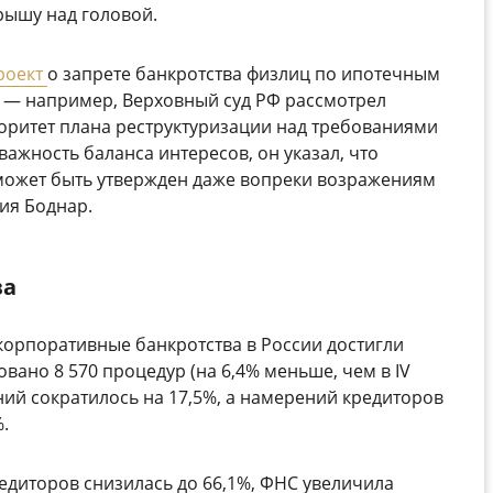
рышу над головой.
роект
о запрете банкротства физлиц по ипотечным
я — например, Верховный суд РФ рассмотрел
иоритет плана реструктуризации над требованиями
важность баланса интересов, он указал, что
ожет быть утвержден даже вопреки возражениям
ия Боднар.
ва
 корпоративные банкротства в России достигли
ано 8 570 процедур (на 6,4% меньше, чем в IV
ний сократилось на 17,5%, а намерени
й
кредиторов
.
едиторов снизилась до 66,1%, ФНС увеличила