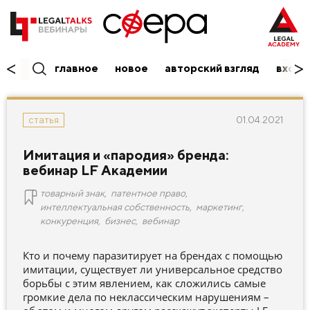
главное
новое
авторский взгляд
вход/
01.04.2021
статья
Имитация и «пародия» бренда:
вебинар LF Академии
товарный знак
,
патентное право
,
интеллектуальная собственность
,
маркетинг
,
конкуренция
,
бизнес
,
вебинар
Кто и почему паразитирует на брендах с помощью
имитации, существует ли универсальное средство
борьбы с этим явлением, как сложились самые
громкие дела по неклассическим нарушениям –