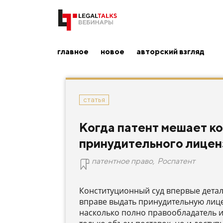
главное
новое
авторский взгляд
статья
Когда патент мешает к
принудительного лицен
патентное право
,
Роспатент
Конституционный суд впервые детал
вправе выдать принудительную лице
насколько полно правообладатель и