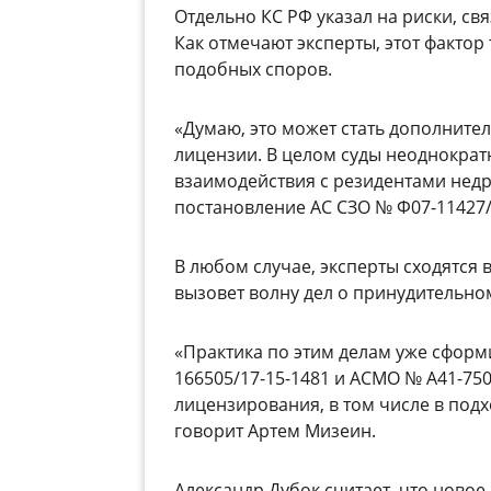
Отдельно КС РФ указал на риски, св
Как отмечают эксперты, этот факто
подобных споров.
«Думаю, это может стать дополните
лицензии. В целом суды неоднокра
взаимодействия с резидентами нед
постановление АС СЗО № Ф07-11427/
В любом случае, эксперты сходятся 
вызовет волну дел о принудительн
«Практика по этим делам уже сфор
166505/17-15-1481 и АСМО № А41-75
лицензирования, в том числе в под
говорит Артем Мизеин.
Александр Дубок считает, что новое