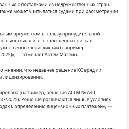
язанные с поставками из недружественных стран.
р также может учитываться судами при рассмотрении
льным аргументом в пользу принудительной
тно высказывались о повышенных рисках
ружественных юрисдикций (например,
2025)», — отмечает Артем Мазеин.
во мнении, что недавнее решение КС вряд ли
ом лицензировании.
мирована (например, решения АСГМ № А40-
087/2025). Решения различаются лишь в условиях
ходах к определению лицензионных платежей», —
 постановление стоит рассматривать как ориентир,