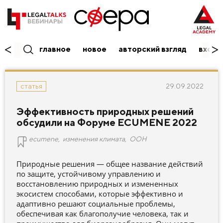
главное
новое
авторский взгляд
вход/
29.09.2022
статья
Эффективность природных решений
обсудили на Форуме ECUMENE 2022
ecumene
,
изменения климата
,
ООН
Природные решения — общее название действий
по защите, устойчивому управлению и
восстановлению природных и измененных
экосистем способами, которые эффективно и
адаптивно решают социальные проблемы,
обеспечивая как благополучие человека, так и