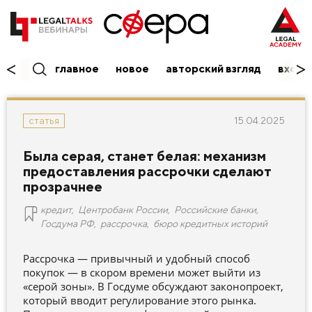
главное
новое
авторский взгляд
вход/
15.04.2025
статья
Была серая, станет белая: механизм
предоставления рассрочки сделают
прозрачнее
кредит
,
Центробанк России
,
Российские банки
,
Госдума РФ
,
рассрочка
,
бюро кредитных историй
Рассрочка — привычный и удобный способ
покупок — в скором времени может выйти из
«серой зоны». В Госдуме обсуждают законопроект,
который вводит регулирование этого рынка.