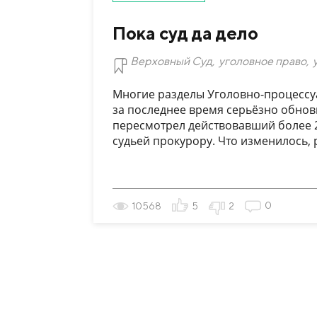
Пока суд да дело
Верховный Суд
,
уголовное право
,
Многие разделы Уголовно-процессу
за последнее время серьёзно обнов
пересмотрел действовавший более 2
судьей прокурору. Что изменилось, р
0
10568
5
2