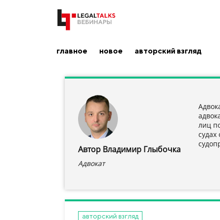
главное
новое
авторский взгляд
Адвок
адвок
лиц п
судах
судоп
Автор Владимир Глыбочка
Адвокат
авторский взгляд