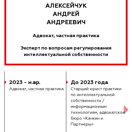
АЛЕКСЕЙЧУК
АНДРЕЙ
АНДРЕЕВИЧ
Адвокат, частная практика
Эксперт по вопросам регулирования
интеллектуальной собственности
023 - н.вр.
До 2023 года
202
двокат, частная практика
Старший юрист практики
получ
по интеллектуальной
Law S
собственности /
курса
информационным
автор
технологиям, адвокатское
бюро «Качкин и
Партнеры»