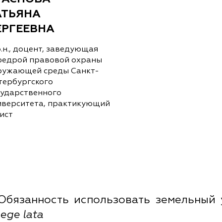
АТЬЯНА
ЕРГЕЕВНА
.н., доцент, заведующая
федрой правовой охраны
ружающей среды Санкт-
тербургского
сударственного
иверситета, практикующий
ист
Обязанность использовать земельный 
lege lata