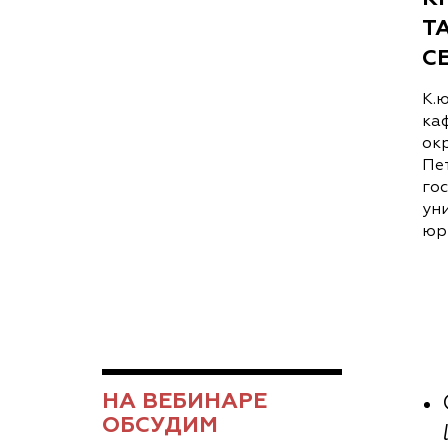
Т
С
К.ю
ка
ок
Пе
го
ун
юр
НА ВЕБИНАРЕ
ОБСУДИМ