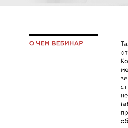
О ЧЕМ ВЕБИНАР
Та
от
К
м
з
с
н
la
п
об