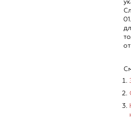
ук
С
01
дл
т
от
См