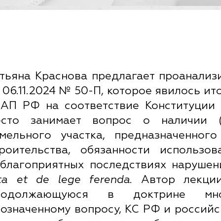
тьяна Краснова предлагает проанали
 06.11.2024 № 50-П, которое явилось ито
оАП РФ на соответствие Конституции
есто занимает вопрос о наличии (о
емельного участка, предназначенно
троительства, обязанности использо
еблагоприятных последствиях нарушен
ta
et
de
lege
ferenda
. Автор лекци
родолжающуюся в доктрине мн
означенному вопросу, КС РФ и российс