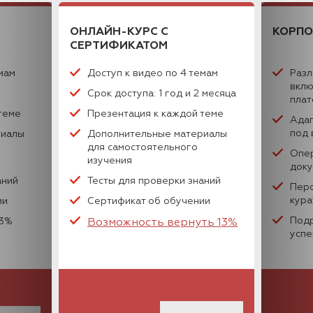
ОНЛАЙН-КУРС
С
КОРПО
СЕРТИФИКАТОМ
мам
Доступ к видео по 4 темам
Разл
вклю
Срок доступа: 1 год и 2 месяца
пла
теме
Презентация к каждой теме
Адап
под 
риалы
Дополнительные материалы
для самостоятельного
Опе
изучения
док
аний
Тесты для проверки знаний
Пер
кура
ии
Сертификат об обучении
Подр
13%
Возможность вернуть 13%
успе