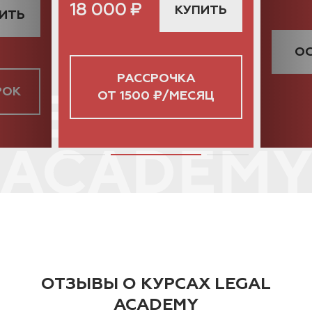
18 000
₽
КУПИТЬ
ИТЬ
ОС
РАССРОЧКА
РОК
ОТ 1500 ₽/МЕСЯЦ
ОТЗЫВЫ О КУРСАХ LEGAL
ACADEMY