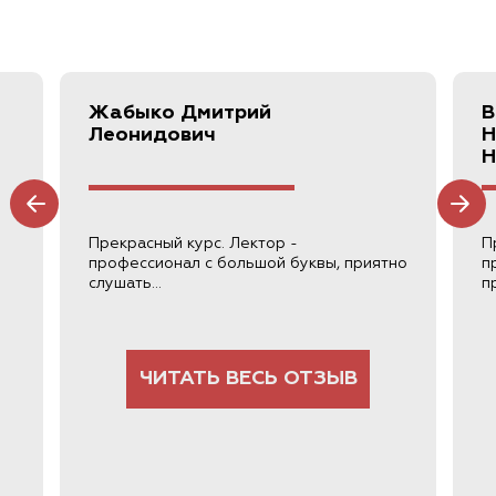
Жабыко
Дмитрий
В
Леонидович
Н
Н
Прекрасный курс. Лектор -
П
профессионал с большой буквы, приятно
п
слушать...
п
ЧИТАТЬ ВЕСЬ ОТЗЫВ