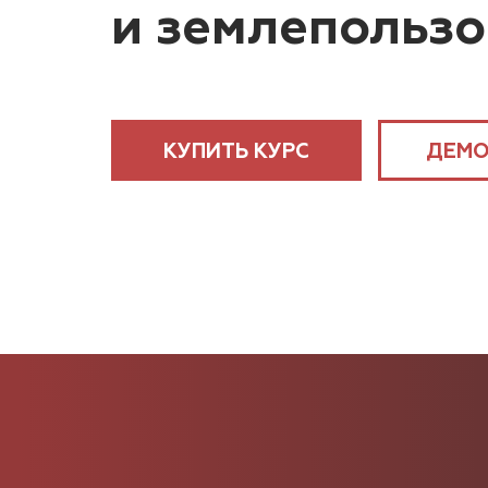
и землепольз
КУПИТЬ КУРС
ДЕМО