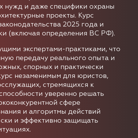
х нужд и даже специфики охраны
рхитектурные проекты. Курс
законодательства 2025 года и
ки (включая определения ВС РФ).
ущими экспертами-практиками, что
ную передачу реального опыта и
ожных, спорных и практически
 курс незаменимым для юристов,
осслужащих, стремящихся к
способности уверенно решать
ококонкурентной сфере
знания и алгоритмы действий
иски и эффективно защищать
итуациях.