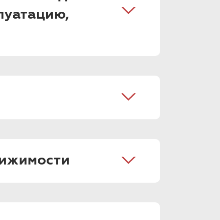
луатацию,
вижимости