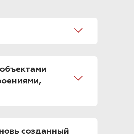
 объектами
роениями,
вновь созданный