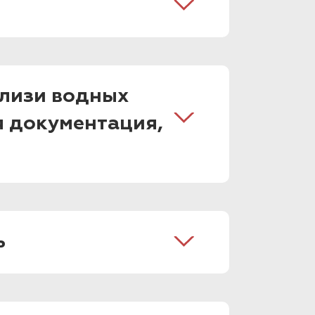
близи водных
я документация,
ь