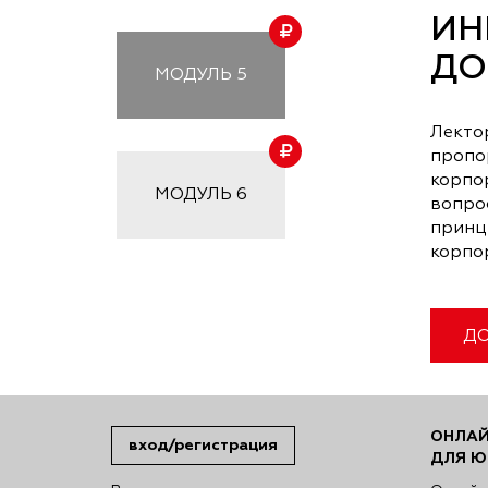
ИН
ДО
МОДУЛЬ
5
Лекто
пропо
корпо
МОДУЛЬ
6
вопро
принц
корпо
ДО
ОНЛАЙ
вход/регистрация
ДЛЯ Ю