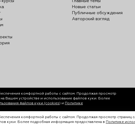
-курсы
Главные темы
ка
Новые статьи
г
Публичные обсуждения
ы
Авторский взгляд
ам
оекты
ория
беспечения комфортной работы с сайтом. Продолжая просмотр
у на Вашем устройстве и использование файлов куки. Более
ьзования файлов куки (cookies)
и
Политике
обеспечения комфортной работы с сайтом. Продолжая просмотр страниц с
йлов куки. Более подробная информация предоставлена в
Политике испол
ается только с согласия ООО «Лигал Академия».