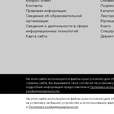
Вопрос-ответ
Онлайн
Контакты
Подпис
Правовая информация
Катало
Сведения об образовательной
Лектор
организации
Юрлиц
Сведения о деятельности в сфере
Книги
информационных технологий
Спецпр
Карта сайта
Директ
На этом сайте используются файлы куки (cookies)
для о
страниц сайта, Вы выражаете свое согласие на установк
подробная информация предоставлена в
Политике испол
конфиденциальности.
© ООО «Лигал Академия» 2016-2026.
На этом сайте используются файлы куки (cookies) для 
на установку на Вашем устройстве и использование фа
Любое использование объектов сайта допуск
и
Политике конфиденциальности
.