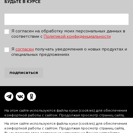
БУДЬТЕ В КУРСЕ
Я согласен на обработку моих персональных данных в
соответствии с
Политикой конфиденциальности
Я
согласен
получать уведомления о новых продуктах и
специальных предложениях
подписаться
На этом сайте используются файлы куки (cookies)
для обеспечения
комфортной работы с сайтом. Продолжая просмотр страниц сайта,
Вы выражаете свое согласие на установку на Вашем устройстве и
На этом сайте используются файлы куки (cookies) для обеспечения
использование файлов куки. Более подробная информация
комфортной работы с сайтом. Продолжая просмотр страниц сайта,
предоставлена в
Политике использования файлов куки (cookies)
и