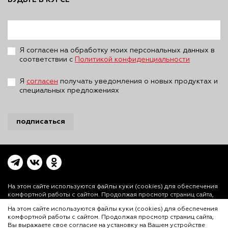
Я согласен на обработку моих персональных данных в
соответствии с
Политикой конфиденциальности
Я
согласен
получать уведомления о новых продуктах и
специальных предложениях
подписаться
На этом сайте используются файлы куки (cookies)
для обеспечения
комфортной работы с сайтом. Продолжая просмотр страниц сайта,
Вы выражаете свое согласие на установку на Вашем устройстве и
На этом сайте используются файлы куки (cookies) для обеспечения
использование файлов куки. Более подробная информация
комфортной работы с сайтом. Продолжая просмотр страниц сайта,
предоставлена в
Политике использования файлов куки (cookies)
и
Вы выражаете свое согласие на установку на Вашем устройстве
Политике конфиденциальности.