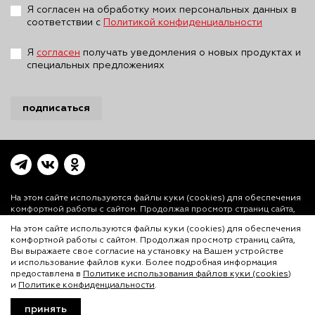
Я согласен на обработку моих персональных данных в
соответствии с
Политикой конфиденциальности
Я
согласен
получать уведомления о новых продуктах и
специальных предложениях
подписаться
На этом сайте используются файлы куки (cookies)
для обеспечения
комфортной работы с сайтом. Продолжая просмотр страниц сайта,
Вы выражаете свое согласие на установку на Вашем устройстве и
На этом сайте используются файлы куки (cookies) для обеспечения
использование файлов куки. Более подробная информация
комфортной работы с сайтом. Продолжая просмотр страниц сайта,
предоставлена в
Политике использования файлов куки (cookies)
и
Вы выражаете свое согласие на установку на Вашем устройстве
Политике конфиденциальности.
и использование файлов куки. Более подробная информация
© ООО «Лигал Академия» 2016-2026.
предоставлена в
Политике использования файлов куки (cookies)
и
Политике конфиденциальности
.
Любое использование объектов сайта допускается
только с согласия ООО «Лигал Академия».
принять