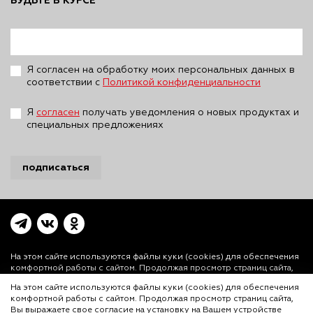
БУДЬТЕ В КУРСЕ
Я согласен на обработку моих персональных данных в
соответствии с
Политикой конфиденциальности
Я
согласен
получать уведомления о новых продуктах и
специальных предложениях
подписаться
На этом сайте используются файлы куки (cookies)
для обеспечения
комфортной работы с сайтом. Продолжая просмотр страниц сайта,
Вы выражаете свое согласие на установку на Вашем устройстве и
На этом сайте используются файлы куки (cookies) для обеспечения
использование файлов куки. Более подробная информация
комфортной работы с сайтом. Продолжая просмотр страниц сайта,
предоставлена в
Политике использования файлов куки (cookies)
и
Вы выражаете свое согласие на установку на Вашем устройстве