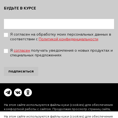
БУДЬТЕ В КУРСЕ
Я согласен на обработку моих персональных данных в
соответствии с
Политикой конфиденциальности
Я
согласен
получать уведомления о новых продуктах и
специальных предложениях
подписаться
На этом сайте используются файлы куки (cookies)
для обеспечения
комфортной работы с сайтом. Продолжая просмотр страниц сайта,
Вы выражаете свое согласие на установку на Вашем устройстве и
На этом сайте используются файлы куки (cookies) для обеспечения
использование файлов куки. Более подробная информация