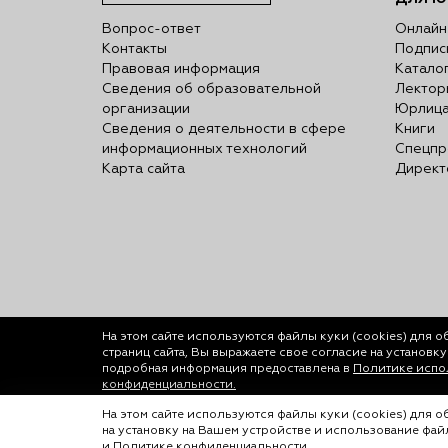
Вопрос-ответ
Онлайн
Контакты
Подпис
Правовая информация
Катало
Сведения об образовательной
Лектор
организации
Юрлиц
Сведения о деятельности в сфере
Книги
информационных технологий
Спецпр
Карта сайта
Директ
На этом сайте используются файлы куки (cookies)
для о
страниц сайта, Вы выражаете свое согласие на установк
подробная информация предоставлена в
Политике испол
конфиденциальности.
© ООО «Лигал Академия» 2016-2026.
На этом сайте используются файлы куки (cookies) для 
на установку на Вашем устройстве и использование фа
Любое использование объектов сайта допуск
и
Политике конфиденциальности
.