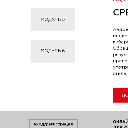
СР
МОДУЛЬ
5
Андре
индив
киберс
Обраща
МОДУЛЬ
6
резул
право
употр
стиль.
ДО
ОНЛАЙ
вход/регистрация
ДЛЯ Ю