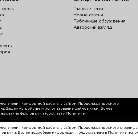
-курсы
Главные темы
ка
Новые статьи
г
Публичные обсуждения
ы
Авторский взгляд
ам
оекты
ория
беспечения комфортной работы с сайтом. Продолжая просмотр
у на Вашем устройстве и использование файлов куки. Более
ьзования файлов куки (cookies)
и
Политике
обеспечения комфортной работы с сайтом. Продолжая просмотр страниц с
йлов куки. Более подробная информация предоставлена в
Политике испол
ается только с согласия ООО «Лигал Академия».