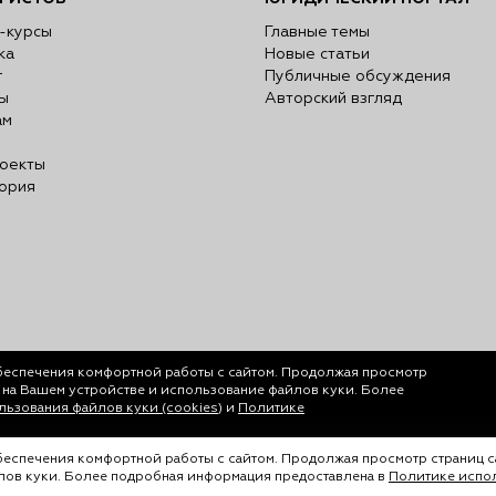
-курсы
Главные темы
ка
Новые статьи
г
Публичные обсуждения
ы
Авторский взгляд
ам
оекты
ория
беспечения комфортной работы с сайтом. Продолжая просмотр
у на Вашем устройстве и использование файлов куки. Более
ьзования файлов куки (cookies)
и
Политике
обеспечения комфортной работы с сайтом. Продолжая просмотр страниц с
йлов куки. Более подробная информация предоставлена в
Политике испол
ается только с согласия ООО «Лигал Академия».