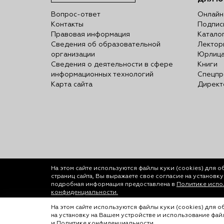
Вопрос-ответ
Онлайн
Контакты
Подпис
Правовая информация
Катало
Сведения об образовательной
Лектор
организации
Юрлиц
Сведения о деятельности в сфере
Книги
информационных технологий
Спецпр
Карта сайта
Директ
На этом сайте используются файлы куки (cookies)
для о
страниц сайта, Вы выражаете свое согласие на установк
подробная информация предоставлена в
Политике испол
конфиденциальности.
© ООО «Лигал Академия» 2016-2026.
На этом сайте используются файлы куки (cookies) для 
на установку на Вашем устройстве и использование фа
Любое использование объектов сайта допуск
и
Политике конфиденциальности
.