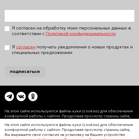
Я согласен на обработку моих персональных данных в
соответствии с
Политикой конфиденциальности
Я
согласен
получать уведомления о новых продуктах и
специальных предложениях
подписаться
На этом сайте используются файлы куки (cookies)
для обеспечения
комфортной работы с сайтом. Продолжая просмотр страниц сайта,
Вы выражаете свое согласие на установку на Вашем устройстве и
На этом сайте используются файлы куки (cookies) для обеспечения
использование файлов куки. Более подробная информация
комфортной работы с сайтом. Продолжая просмотр страниц сайта,
предоставлена в
Политике использования файлов куки (cookies)
и
Вы выражаете свое согласие на установку на Вашем устройстве
Политике конфиденциальности.