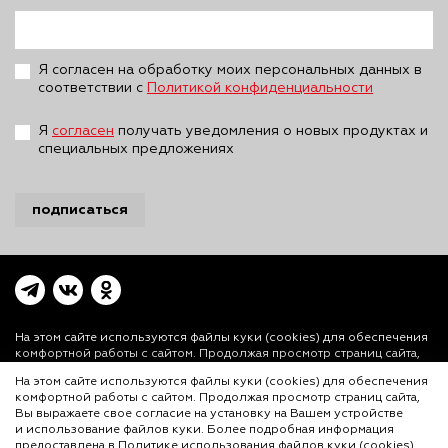
Я согласен на обработку моих персональных данных в
соответствии с
Политикой конфиденциальности
Я
согласен
получать уведомления о новых продуктах и
специальных предложениях
подписаться
На этом сайте используются файлы куки (cookies)
для обеспечения
комфортной работы с сайтом. Продолжая просмотр страниц сайта,
Вы выражаете свое согласие на установку на Вашем устройстве и
На этом сайте используются файлы куки (cookies) для обеспечения
использование файлов куки. Более подробная информация
комфортной работы с сайтом. Продолжая просмотр страниц сайта,
предоставлена в
Политике использования файлов куки (cookies)
и
Вы выражаете свое согласие на установку на Вашем устройстве
Политике конфиденциальности.
и использование файлов куки. Более подробная информация
© ООО «Лигал Академия» 2016-2026.
предоставлена в
Политике использования файлов куки (cookies)