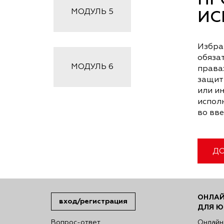
ПР
МОДУЛЬ
5
ИС
Избра
обяза
МОДУЛЬ
6
права:
защит
или и
испол
во вв
ДО
ОНЛАЙ
вход/регистрация
ДЛЯ Ю
Вопрос-ответ
Онлайн