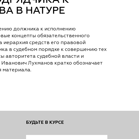
ДРЯДЧИКА К
А В НАТУРЕ
дению должника к исполнению
овые концепты обязательственного
ва иерархия средств его правовой
ка в судебном порядке к совершению тех
сы авторитета судебной власти и
м Иванович Лухманов кратко обозначает
я материала.
БУДЬТЕ В КУРСЕ