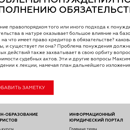
ОБЛЕМЫ ПОНУЖДЕНИЯ ПО
ПОЛНЕНИЮ ОБЯЗАТЕЛЬСТВ
ние правопорядком того или иного подхода к понуж
тельства в натуре оказывает большое влияние на баз
 на что имеет право кредитор в обязательстве? како
ы, и существует ли она? Проблема понуждения должни
ных действий также захватывает в свою орбиту вопро
нимости судебных актов. Эти и другие вопросы Макси
едении к лекции, намечая план дальнейшего изложени
БАВИТЬ ЗАМЕТКУ
Н-ОБРАЗОВАНИЕ
ИНФОРМАЦИОННЫЙ
РИСТОВ
ЮРИДИЧЕСКИЙ ПОРТАЛ
-курсы
Главные темы