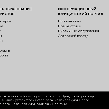
Н-ОБРАЗОВАНИЕ
ИНФОРМАЦИОННЫЙ
РИСТОВ
ЮРИДИЧЕСКИЙ ПОРТАЛ
-курсы
Главные темы
ка
Новые статьи
г
Публичные обсуждения
ы
Авторский взгляд
ам
оекты
ория
беспечения комфортной работы с сайтом. Продолжая просмотр
у на Вашем устройстве и использование файлов куки. Более
ьзования файлов куки (cookies)
и
Политике