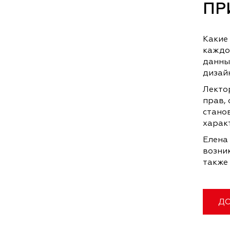
ПР
Какие
каждо
данны
дизайн
Лекто
прав,
стано
харак
Елена
возни
также
ДО