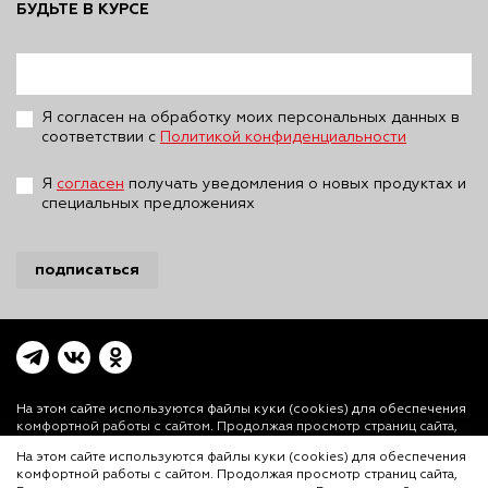
БУДЬТЕ В КУРСЕ
Я согласен на обработку моих персональных данных в
соответствии с
Политикой конфиденциальности
Я
согласен
получать уведомления о новых продуктах и
специальных предложениях
подписаться
На этом сайте используются файлы куки (cookies)
для обеспечения
комфортной работы с сайтом. Продолжая просмотр страниц сайта,
Вы выражаете свое согласие на установку на Вашем устройстве и
На этом сайте используются файлы куки (cookies) для обеспечения
использование файлов куки. Более подробная информация
комфортной работы с сайтом. Продолжая просмотр страниц сайта,
предоставлена в
Политике использования файлов куки (cookies)
и