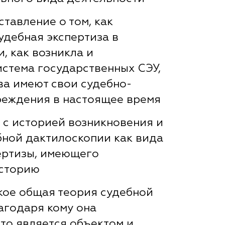
тавление о том, как
удебная экспертиза в
, как возникла и
истема государственных СЭУ,
ва имеют свои судебно-
реждения в настоящее время
 с историей возникновения и
бной дактилоскопии как вида
ертизы, имеющего
историю
акое общая теория судебной
агодаря кому она
что является объектом и