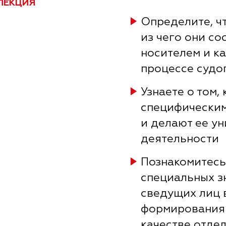
ЛЕКЦИЯ
Определите, чт
из чего они со
носителем и ка
процессе судо
Узнаете о том,
специфическим
и делают ее у
деятельности
Познакомитесь
специальных з
сведущих лиц 
формирования 
качестве отде