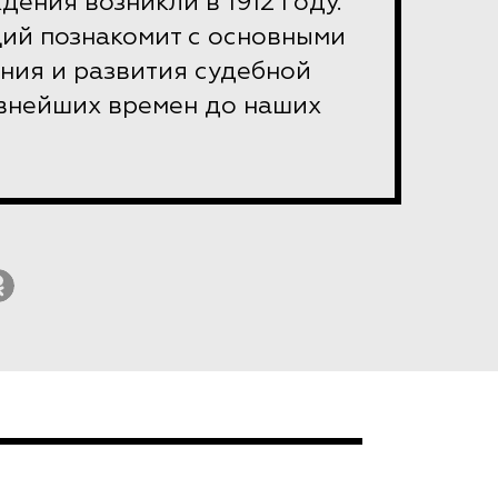
дения возникли в 1912 году.
ций познакомит с основными
ния и развития судебной
евнейших времен до наших