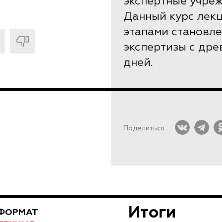
экспертные учреж
Данный курс лек
этапами становле
экспертизы с др
дней.
Поделиться
Итоги
ФОРМАТ