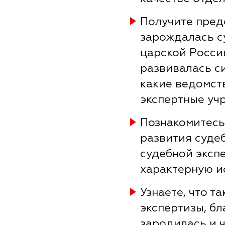
Получите предс
зарождалась с
царской России
развивалась с
какие ведомст
экспертные уч
Познакомитесь
развития суде
судебной эксп
характерную 
Узнаете, что т
экспертизы, бл
зародилась и 