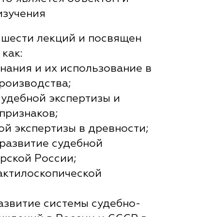
изучения
з шести лекций и посвящен
 как:
знания и их использование в
роизводства;
судебной экспертизы и
признаков;
ой экспертизы в древности;
 развитие судебной
арской России;
актилоскопической
развитие системы судебно-