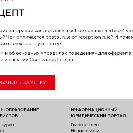
ЦЕПТ
оит за фразой «acceptance must be communicated»? К
? Чем отличается postal rule от reception rule? И по
рять электронную почту?
ом и об основных «правилах поведения» для оферента 
е из лекции Светланы Ландэн.
БАВИТЬ ЗАМЕТКУ
Н-ОБРАЗОВАНИЕ
ИНФОРМАЦИОННЫЙ
РИСТОВ
ЮРИДИЧЕСКИЙ ПОРТАЛ
-курсы
Главные темы
ка
Новые статьи